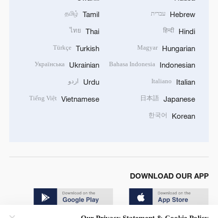
עברית
தமிழ்
Tamil
Hebrew
ไทย
हिन्दी
Thai
Hindi
Türkçe
Magyar
Turkish
Hungarian
Українська
Bahasa Indonesia
Ukrainian
Indonesian
Italiano
اردو
Urdu
Italian
Tiếng Việt
日本語
Vietnamese
Japanese
한국어
Korean
DOWNLOAD OUR APP
Our Privacy Statement & Cookie Policy