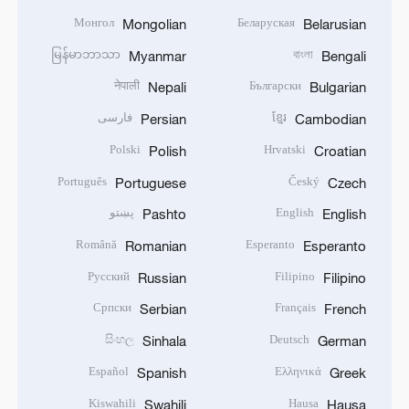
Монгол
Беларуская
Mongolian
Belarusian
မြန်မာဘာသာ
বাংলা
Myanmar
Bengali
नेपाली
Български
Nepali
Bulgarian
ខ្មែរ
فارسی
Persian
Cambodian
Polski
Hrvatski
Polish
Croatian
Português
Český
Portuguese
Czech
English
پښتو
Pashto
English
Română
Esperanto
Romanian
Esperanto
Русский
Filipino
Russian
Filipino
Српски
Français
Serbian
French
සිංහල
Deutsch
Sinhala
German
Español
Ελληνικά
Spanish
Greek
Kiswahili
Hausa
Swahili
Hausa