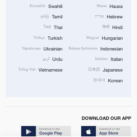
Kiswahili
Hausa
Swahili
Hausa
עברית
தமிழ்
Tamil
Hebrew
ไทย
हिन्दी
Thai
Hindi
Türkçe
Magyar
Turkish
Hungarian
Українська
Bahasa Indonesia
Ukrainian
Indonesian
Italiano
اردو
Urdu
Italian
Tiếng Việt
日本語
Vietnamese
Japanese
한국어
Korean
DOWNLOAD OUR APP