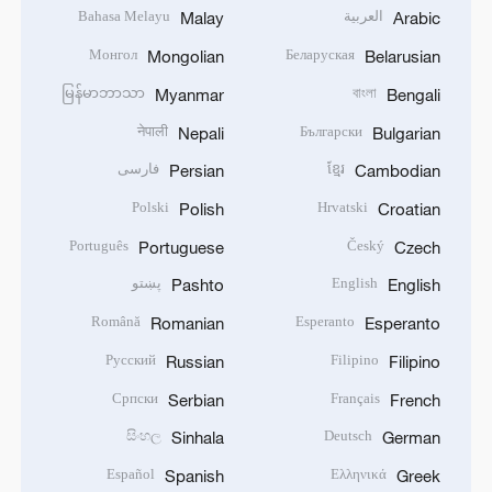
العربية
Bahasa Melayu
Malay
Arabic
Монгол
Беларуская
Mongolian
Belarusian
မြန်မာဘာသာ
বাংলা
Myanmar
Bengali
नेपाली
Български
Nepali
Bulgarian
ខ្មែរ
فارسی
Persian
Cambodian
Polski
Hrvatski
Polish
Croatian
Português
Český
Portuguese
Czech
English
پښتو
Pashto
English
Română
Esperanto
Romanian
Esperanto
Русский
Filipino
Russian
Filipino
Српски
Français
Serbian
French
සිංහල
Deutsch
Sinhala
German
Español
Ελληνικά
Spanish
Greek