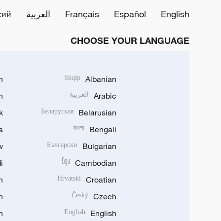
English
Español
Français
العربية
кий
CHOOSE YOUR LANGUAGE
h
Shqip
Albanian
Arabic
العربية
n
k
Беларуская
Belarusian
a
বাংলা
Bengali
w
Български
Bulgarian
i
ខ្មែរ
Cambodian
n
Hrvatski
Croatian
n
Český
Czech
n
English
English