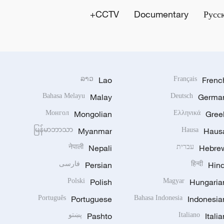
CCTV+
Documentary
Русс
ລາວ
Lao
Français
Frenc
Bahasa Melayu
Malay
Deutsch
Germa
Монгол
Mongolian
Ελληνικά
Gree
မြန်မာဘာသာ
Myanmar
Hausa
Haus
Hebre
עברית
Nepali
नेपाली
Hind
हिन्दी
Persian
فارسی
Polski
Polish
Magyar
Hungaria
Português
Portuguese
Bahasa Indonesia
Indonesia
Italia
Italiano
Pashto
پښتو