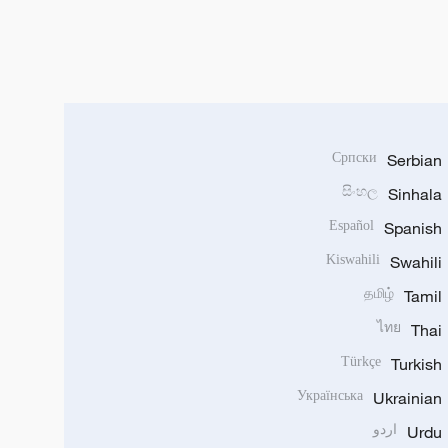
Српски
Serbian
සිංහල
Sinhala
Español
Spanish
Kiswahili
Swahili
தமிழ்
Tamil
ไทย
Thai
Türkçe
Turkish
Українська
Ukrainian
Urdu
اردو