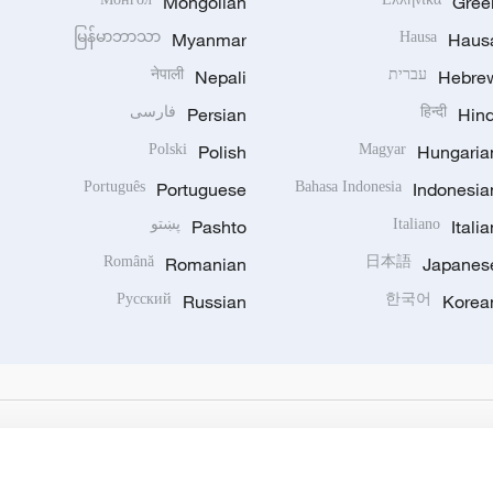
Mongolian
Gree
မြန်မာဘာသာ
Myanmar
Hausa
Haus
Hebre
עברית
Nepali
नेपाली
Hind
हिन्दी
Persian
فارسی
Polski
Polish
Magyar
Hungaria
Português
Portuguese
Bahasa Indonesia
Indonesia
Italia
Italiano
Pashto
پښتو
Română
Romanian
日本語
Japanes
Русский
Russian
한국어
Korea