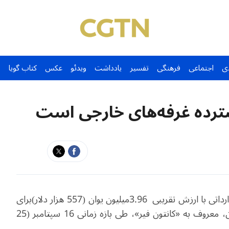
ی
اجتماعی
فرهنگی
تفسیر
یادداشت
ویدئو
عکس
کتاب گویا
سترده غرفه‌های خارجی است
رداتی با ارزش تقریبی
3.96
میلیون یوان (557 هزار دلار)برای
صد و سی و هشتمین نمایشگاه واردات و صادرات چین، معروف به «کانتون فیر»، طی بازه زمانی 16 سپتامبر (25