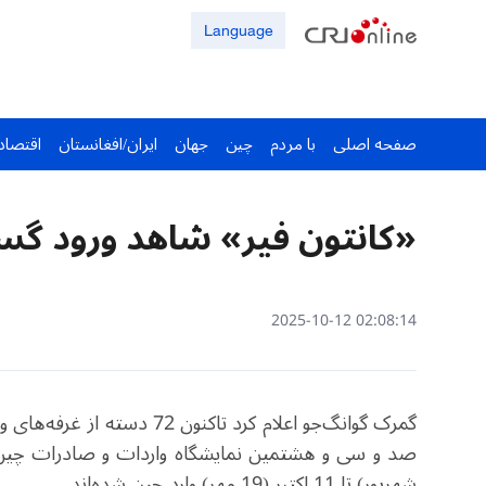
Language
صفحه اصلی
با مردم
چین
جهان
ایران/افغانستان
اقتصاد
«کانتون‌ فیر» شاهد ورود گ
02:08:14 2025-10-12
گمرک گوانگ‌جو اعلام کرد تاکنون
72
دسته از غرفه‌های وا
شهریور) تا 11 اکتبر (19 مهر) وارد چین شده‌اند
.