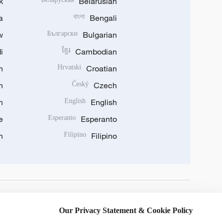
k
Belarusian
a
বাংলা
Bengali
w
Български
Bulgarian
i
ខ្មែរ
Cambodian
n
Hrvatski
Croatian
n
Český
Czech
n
English
English
e
Esperanto
Esperanto
n
Filipino
Filipino
DOWNLOAD OUR APP
Our Privacy Statement & Cookie Policy