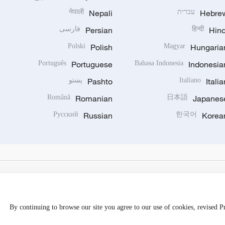
Hebre
עברית
Nepali
नेपाली
Hind
हिन्दी
Persian
فارسی
Polski
Polish
Magyar
Hungaria
Português
Portuguese
Bahasa Indonesia
Indonesia
Italia
Italiano
Pashto
پښتو
Română
Romanian
日本語
Japanes
Русский
Russian
한국어
Korea
By continuing to browse our site you agree to our use of cookies, revised 