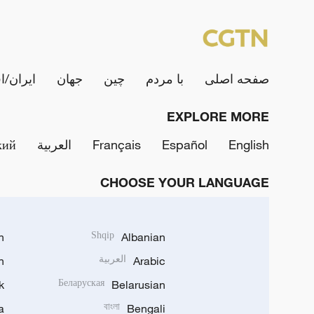
صفحه اصلی
با مردم
چین
جهان
ایران/ا
EXPLORE MORE
English
Español
Français
العربية
кий
CHOOSE YOUR LANGUAGE
h
Shqip
Albanian
Arabic
العربية
n
k
Беларуская
Belarusian
a
বাংলা
Bengali