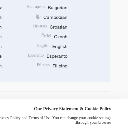
w
Български
Bulgarian
i
ខ្មែរ
Cambodian
n
Hrvatski
Croatian
n
Český
Czech
n
English
English
e
Esperanto
Esperanto
n
Filipino
Filipino
DOWNLOAD OUR APP
Our Privacy Statement & Cookie Policy
Privacy Policy and Terms of Use. You can change your cookie settings
through your browser.