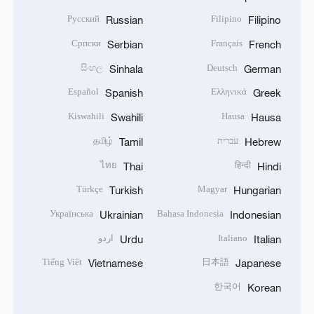
Русский
Filipino
Russian
Filipino
Српски
Français
Serbian
French
සිංහල
Deutsch
Sinhala
German
Español
Ελληνικά
Spanish
Greek
Kiswahili
Hausa
Swahili
Hausa
עברית
தமிழ்
Tamil
Hebrew
ไทย
हिन्दी
Thai
Hindi
Türkçe
Magyar
Turkish
Hungarian
Українська
Bahasa Indonesia
Ukrainian
Indonesian
Italiano
اردو
Urdu
Italian
Tiếng Việt
日本語
Vietnamese
Japanese
한국어
Korean