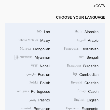
CCTV+
CHOOSE YOUR LANGUAGE
ລາວ
Shqip
Lao
Albanian
العربية
Bahasa Melayu
Malay
Arabic
Монгол
Беларуская
Mongolian
Belarusian
မြန်မာဘာသာ
বাংলা
Myanmar
Bengali
नेपाली
Български
Nepali
Bulgarian
ខ្មែរ
فارسی
Persian
Cambodian
Polski
Hrvatski
Polish
Croatian
Português
Český
Portuguese
Czech
English
پښتو
Pashto
English
Română
Esperanto
Romanian
Esperanto