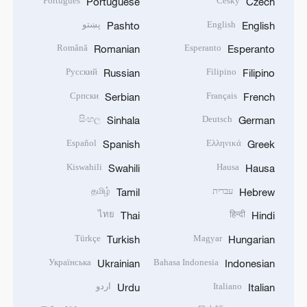
Português
Český
Portuguese
Czech
English
پښتو
Pashto
English
Română
Esperanto
Romanian
Esperanto
Русский
Filipino
Russian
Filipino
Српски
Français
Serbian
French
සිංහල
Deutsch
Sinhala
German
Español
Ελληνικά
Spanish
Greek
Kiswahili
Hausa
Swahili
Hausa
עברית
தமிழ்
Tamil
Hebrew
ไทย
हिन्दी
Thai
Hindi
Türkçe
Magyar
Turkish
Hungarian
Українська
Bahasa Indonesia
Ukrainian
Indonesian
Italiano
اردو
Urdu
Italian