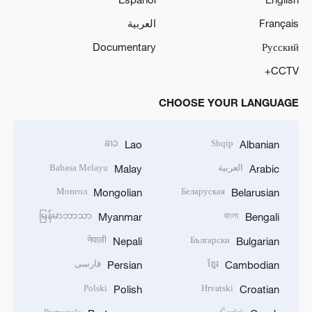
Français
العربية
Documentary
Русский
CCTV+
CHOOSE YOUR LANGUAGE
ລາວ
Shqip
Lao
Albanian
العربية
Bahasa Melayu
Malay
Arabic
Монгол
Беларуская
Mongolian
Belarusian
မြန်မာဘာသာ
বাংলা
Myanmar
Bengali
नेपाली
Български
Nepali
Bulgarian
ខ្មែរ
فارسی
Persian
Cambodian
Polski
Hrvatski
Polish
Croatian