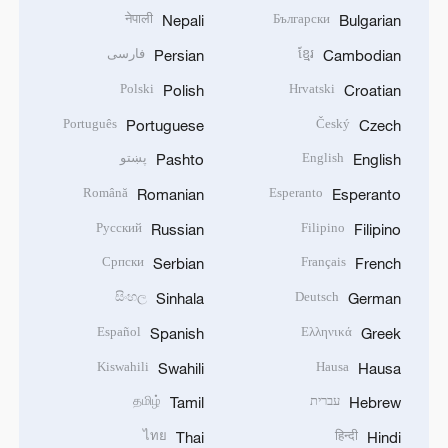
नेपाली
Български
Nepali
Bulgarian
ខ្មែរ
فارسی
Persian
Cambodian
Polski
Hrvatski
Polish
Croatian
Português
Český
Portuguese
Czech
English
پښتو
Pashto
English
Română
Esperanto
Romanian
Esperanto
Русский
Filipino
Russian
Filipino
Српски
Français
Serbian
French
සිංහල
Deutsch
Sinhala
German
Español
Ελληνικά
Spanish
Greek
Kiswahili
Hausa
Swahili
Hausa
עברית
தமிழ்
Tamil
Hebrew
ไทย
हिन्दी
Thai
Hindi