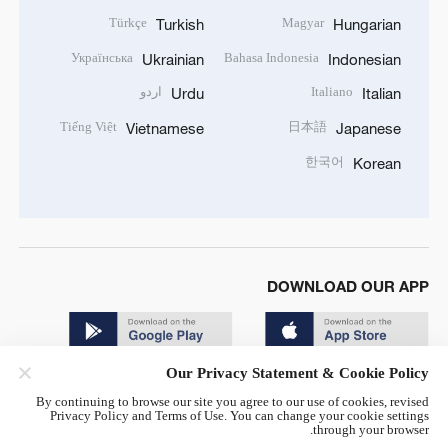
Türkçe
Magyar
Turkish
Hungarian
Українська
Bahasa Indonesia
Ukrainian
Indonesian
Italiano
اردو
Urdu
Italian
Tiếng Việt
日本語
Vietnamese
Japanese
한국어
Korean
DOWNLOAD OUR APP
Our Privacy Statement & Cookie Policy
By continuing to browse our site you agree to our use of cookies, revised
Privacy Policy and Terms of Use. You can change your cookie settings
through your browser.
© China Radio International.CRI. All Rights Reserved. 16A