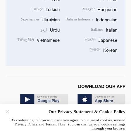
Türkçe
Magyar
Turkish
Hungarian
Українська
Bahasa Indonesia
Ukrainian
Indonesian
Italiano
اردو
Urdu
Italian
Tiếng Việt
日本語
Vietnamese
Japanese
한국어
Korean
DOWNLOAD OUR APP
Our Privacy Statement & Cookie Policy
By continuing to browse our site you agree to our use of cookies, revised
Privacy Policy and Terms of Use. You can change your cookie settings
through your browser.
© China Radio International.CRI. All Rights Reserved. 16A