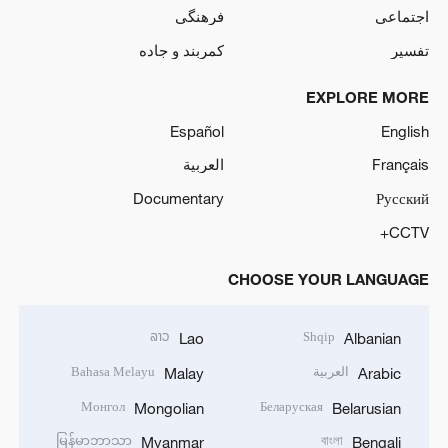
اجتماعی
فرهنگی
تفسیر
کمربند و جاده
EXPLORE MORE
Español
English
Français
العربية
Documentary
Русский
CCTV+
CHOOSE YOUR LANGUAGE
ລາວ
Shqip
Lao
Albanian
العربية
Bahasa Melayu
Malay
Arabic
Монгол
Беларуская
Mongolian
Belarusian
မြန်မာဘာသာ
বাংলা
Myanmar
Bengali