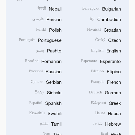
नेपाली
Български
Nepali
Bulgarian
ខ្មែរ
فارسی
Persian
Cambodian
Polski
Hrvatski
Polish
Croatian
Português
Český
Portuguese
Czech
English
پښتو
Pashto
English
Română
Esperanto
Romanian
Esperanto
Русский
Filipino
Russian
Filipino
Српски
Français
Serbian
French
සිංහල
Deutsch
Sinhala
German
Español
Ελληνικά
Spanish
Greek
Kiswahili
Hausa
Swahili
Hausa
עברית
தமிழ்
Tamil
Hebrew
ไทย
हिन्दी
Thai
Hindi