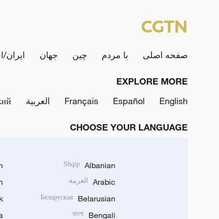
صفحه اصلی
با مردم
چین
جهان
ایران/ا
EXPLORE MORE
English
Español
Français
العربية
кий
CHOOSE YOUR LANGUAGE
h
Shqip
Albanian
Arabic
العربية
n
k
Беларуская
Belarusian
a
বাংলা
Bengali