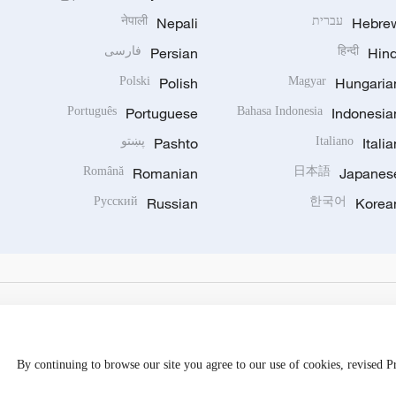
Hebre
עברית
Nepali
नेपाली
Hind
हिन्दी
Persian
فارسی
Polski
Polish
Magyar
Hungaria
Português
Portuguese
Bahasa Indonesia
Indonesia
Italia
Italiano
Pashto
پښتو
Română
Romanian
日本語
Japanes
Русский
Russian
한국어
Korea
By continuing to browse our site you agree to our use of cookies, revised 