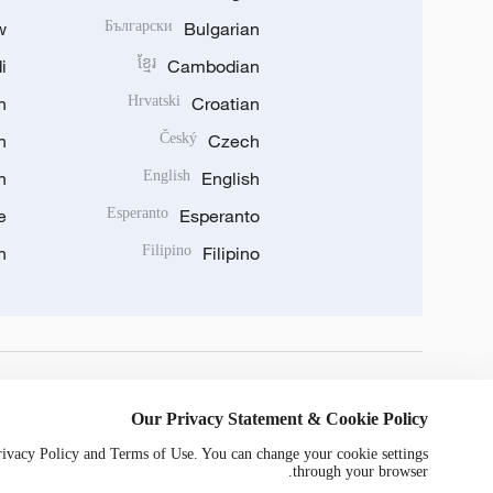
w
Български
Bulgarian
i
ខ្មែរ
Cambodian
n
Hrvatski
Croatian
n
Český
Czech
n
English
English
e
Esperanto
Esperanto
n
Filipino
Filipino
DOWNLOAD OUR APP
Our Privacy Statement & Cookie Policy
Privacy Policy and Terms of Use. You can change your cookie settings
through your browser.