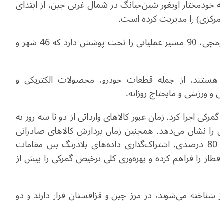
خودمختار اویغور شین‌جیانگ در شمال غربی چین، از ابتدای
این بندر، به گفته یکی از کارکنان شرکت گروه راه‌آهن اُرومچی، 90 مسیر عملیاتی را تحت پوشش دارد که 46 شهر و
ل‌شده شامل بیش از 200 نوع کالا هستند، از جمله قطعات خودرو، محصولات الکتریکی و
و ورزشی و مایحتاج روزانه.
ی اجرا کرد. زمان عبور کالاهای وارداتی از دو تا سه روز به
اعت کاهش یافت که کاهش 70 درصدی را نشان می‌دهد. همچنین زمان پردازش کالاهای صادراتی
محلی از 6 ساعت به یک ساعت رسید، یعنی کاهش 80 درصدی. اشتراک‌گذاری داده‌های بلادرنگ بین مقامات
طار را فراهم کرده و بهره‌وری کلی ترخیص گمرکی را بیش از
نیز شناخته می‌شوند، در مرز چین و قزاقستان قرار دارند و دو