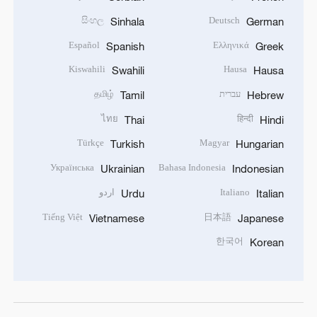
සිංහල
Deutsch
Sinhala
German
Español
Ελληνικά
Spanish
Greek
Kiswahili
Hausa
Swahili
Hausa
עברית
தமிழ்
Tamil
Hebrew
ไทย
हिन्दी
Thai
Hindi
Türkçe
Magyar
Turkish
Hungarian
Українська
Bahasa Indonesia
Ukrainian
Indonesian
Italiano
اردو
Urdu
Italian
Tiếng Việt
日本語
Vietnamese
Japanese
한국어
Korean