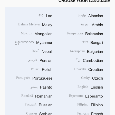
CHOOSE YOUR LANGUAGE
ລາວ
Shqip
Lao
Albanian
العربية
Bahasa Melayu
Malay
Arabic
Монгол
Беларуская
Mongolian
Belarusian
မြန်မာဘာသာ
বাংলা
Myanmar
Bengali
नेपाली
Български
Nepali
Bulgarian
ខ្មែរ
فارسی
Persian
Cambodian
Polski
Hrvatski
Polish
Croatian
Português
Český
Portuguese
Czech
English
پښتو
Pashto
English
Română
Esperanto
Romanian
Esperanto
Русский
Filipino
Russian
Filipino
Српски
Français
Serbian
French