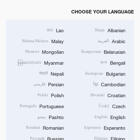
CHOOSE YOUR LANGUAGE
ລາວ
Shqip
Lao
Albanian
العربية
Bahasa Melayu
Malay
Arabic
Монгол
Беларуская
Mongolian
Belarusian
မြန်မာဘာသာ
বাংলা
Myanmar
Bengali
नेपाली
Български
Nepali
Bulgarian
ខ្មែរ
فارسی
Persian
Cambodian
Polski
Hrvatski
Polish
Croatian
Português
Český
Portuguese
Czech
English
پښتو
Pashto
English
Română
Esperanto
Romanian
Esperanto
Русский
Filipino
Russian
Filipino