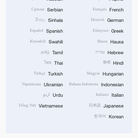
Српски
Français
Serbian
French
සිංහල
Deutsch
Sinhala
German
Español
Ελληνικά
Spanish
Greek
Kiswahili
Hausa
Swahili
Hausa
עברית
தமிழ்
Tamil
Hebrew
ไทย
हिन्दी
Thai
Hindi
Türkçe
Magyar
Turkish
Hungarian
Українська
Bahasa Indonesia
Ukrainian
Indonesian
Italiano
اردو
Urdu
Italian
Tiếng Việt
日本語
Vietnamese
Japanese
한국어
Korean