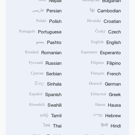
Nepali
Bulgarian
ខ្មែរ
فارسی
Persian
Cambodian
Polski
Hrvatski
Polish
Croatian
Português
Český
Portuguese
Czech
English
پښتو
Pashto
English
Română
Esperanto
Romanian
Esperanto
Русский
Filipino
Russian
Filipino
Српски
Français
Serbian
French
සිංහල
Deutsch
Sinhala
German
Español
Ελληνικά
Spanish
Greek
Kiswahili
Hausa
Swahili
Hausa
עברית
தமிழ்
Tamil
Hebrew
ไทย
हिन्दी
Thai
Hindi