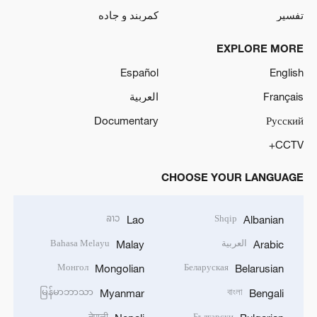
تفسیر
کمربند و جاده
EXPLORE MORE
Español
English
Français
العربية
Documentary
Русский
CCTV+
CHOOSE YOUR LANGUAGE
ລາວ
Shqip
Lao
Albanian
العربية
Bahasa Melayu
Malay
Arabic
Монгол
Беларуская
Mongolian
Belarusian
မြန်မာဘာသာ
বাংলা
Myanmar
Bengali
नेपाली
Български