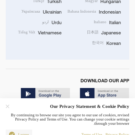
Türkçe
Magyar
Turkish
Hungarian
Українська
Bahasa Indonesia
Ukrainian
Indonesian
Italiano
اردو
Urdu
Italian
Tiếng Việt
日本語
Vietnamese
Japanese
한국어
Korean
DOWNLOAD OUR APP
Our Privacy Statement & Cookie Policy
By continuing to browse our site you agree to our use of cookies, revised
Privacy Policy and Terms of Use. You can change your cookie settings
through your browser.
© China Radio International.CRI. All Rights Reserved. 16A
Shijingshan Road, Beijing, China. 100040
I agree
Terms of Use
Privacy Policy