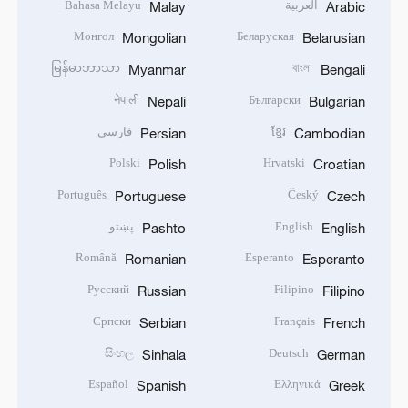
العربية
Bahasa Melayu
Malay
Arabic
Монгол
Беларуская
Mongolian
Belarusian
မြန်မာဘာသာ
বাংলা
Myanmar
Bengali
नेपाली
Български
Nepali
Bulgarian
ខ្មែរ
فارسی
Persian
Cambodian
Polski
Hrvatski
Polish
Croatian
Português
Český
Portuguese
Czech
English
پښتو
Pashto
English
Română
Esperanto
Romanian
Esperanto
Русский
Filipino
Russian
Filipino
Српски
Français
Serbian
French
සිංහල
Deutsch
Sinhala
German
Español
Ελληνικά
Spanish
Greek