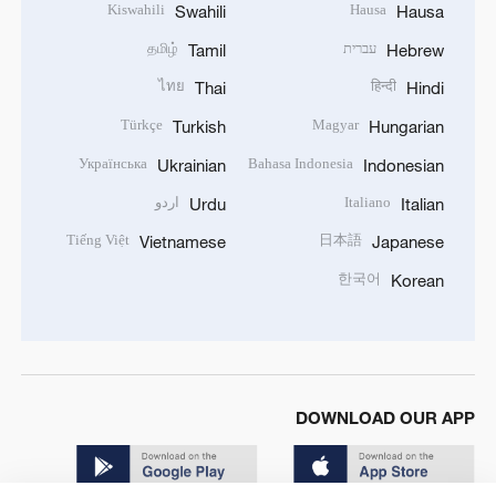
Kiswahili
Hausa
Swahili
Hausa
עברית
தமிழ்
Tamil
Hebrew
ไทย
हिन्दी
Thai
Hindi
Türkçe
Magyar
Turkish
Hungarian
Українська
Bahasa Indonesia
Ukrainian
Indonesian
Italiano
اردو
Urdu
Italian
Tiếng Việt
日本語
Vietnamese
Japanese
한국어
Korean
DOWNLOAD OUR APP