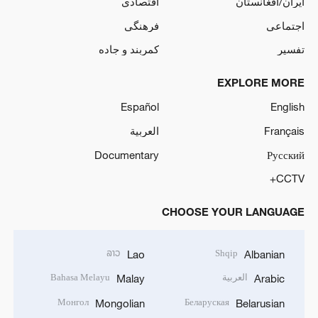
ایران/افغانستان
اقتصادی
اجتماعی
فرهنگی
تفسیر
کمربند و جاده
EXPLORE MORE
Español
English
Français
العربية
Documentary
Русский
CCTV+
CHOOSE YOUR LANGUAGE
ລາວ
Shqip
Lao
Albanian
العربية
Bahasa Melayu
Malay
Arabic
Монгол
Беларуская
Mongolian
Belarusian