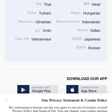
ไทย
हिन्दी
Thai
Hindi
Türkçe
Magyar
Turkish
Hungarian
Українська
Bahasa Indonesia
Ukrainian
Indonesian
Italiano
اردو
Urdu
Italian
Tiếng Việt
日本語
Vietnamese
Japanese
한국어
Korean
DOWNLOAD OUR APP
Our Privacy Statement & Cookie Policy
By continuing to browse our site you agree to our use of cookies, revised
Privacy Policy and Terms of Use. You can change your cookie settings