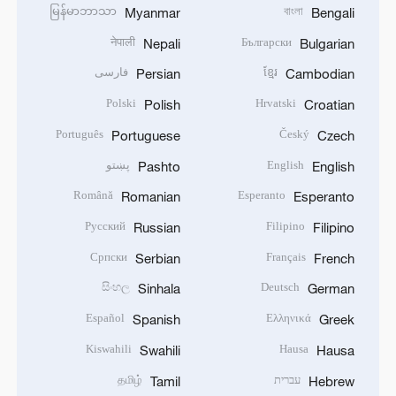
မြန်မာဘာသာ
বাংলা
Myanmar
Bengali
नेपाली
Български
Nepali
Bulgarian
ខ្មែរ
فارسی
Persian
Cambodian
Polski
Hrvatski
Polish
Croatian
Português
Český
Portuguese
Czech
English
پښتو
Pashto
English
Română
Esperanto
Romanian
Esperanto
Русский
Filipino
Russian
Filipino
Српски
Français
Serbian
French
සිංහල
Deutsch
Sinhala
German
Español
Ελληνικά
Spanish
Greek
Kiswahili
Hausa
Swahili
Hausa
עברית
தமிழ்
Tamil
Hebrew