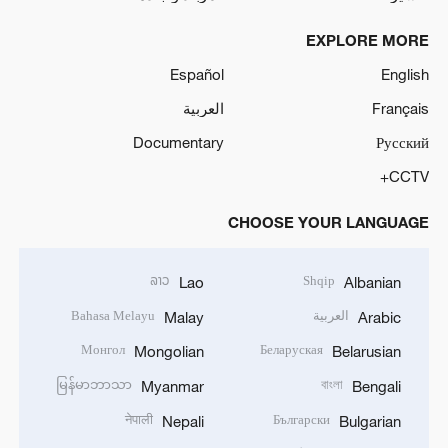
EXPLORE MORE
Español
English
Français
العربية
Documentary
Русский
CCTV+
CHOOSE YOUR LANGUAGE
ລາວ
Shqip
Lao
Albanian
العربية
Bahasa Melayu
Malay
Arabic
Монгол
Беларуская
Mongolian
Belarusian
မြန်မာဘာသာ
বাংলা
Myanmar
Bengali
नेपाली
Български
Nepali
Bulgarian