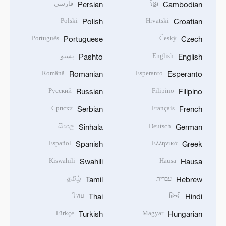
ខ្មែរ
فارسی
Persian
Cambodian
Polski
Hrvatski
Polish
Croatian
Português
Český
Portuguese
Czech
English
پښتو
Pashto
English
Română
Esperanto
Romanian
Esperanto
Русский
Filipino
Russian
Filipino
Српски
Français
Serbian
French
සිංහල
Deutsch
Sinhala
German
Español
Ελληνικά
Spanish
Greek
Kiswahili
Hausa
Swahili
Hausa
עברית
தமிழ்
Tamil
Hebrew
ไทย
हिन्दी
Thai
Hindi
Türkçe
Magyar
Turkish
Hungarian