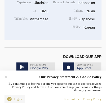
Українська
Bahasa Indonesia
Ukrainian
Indonesian
Italiano
اردو
Urdu
Italian
Tiếng Việt
日本語
Vietnamese
Japanese
한국어
Korean
DOWNLOAD OUR APP
Our Privacy Statement & Cookie Policy
By continuing to browse our site you agree to our use of cookies, revised
Privacy Policy and Terms of Use. You can change your cookie settings
through your browser.
© China Radio International.CRI. All Rights Reserved. 16A
Shijingshan Road, Beijing, China. 100040
I agree
Terms of Use
Privacy Policy