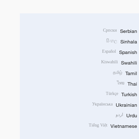
Српски
Serbian
සිංහල
Sinhala
Español
Spanish
Kiswahili
Swahili
தமிழ்
Tamil
ไทย
Thai
Türkçe
Turkish
Українська
Ukrainian
Urdu
اردو
Tiếng Việt
Vietnamese