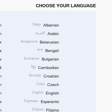
CHOOSE YOUR LANGUAGE
h
Shqip
Albanian
Arabic
العربية
n
k
Беларуская
Belarusian
a
বাংলা
Bengali
w
Български
Bulgarian
i
ខ្មែរ
Cambodian
n
Hrvatski
Croatian
n
Český
Czech
n
English
English
e
Esperanto
Esperanto
n
Filipino
Filipino