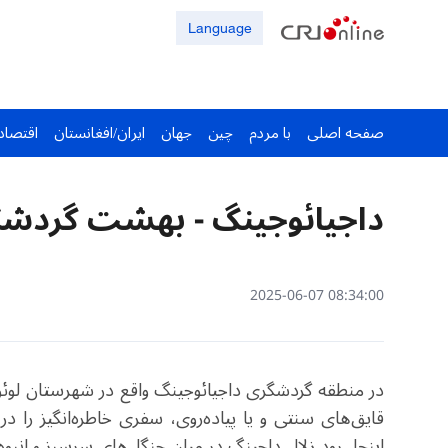
Language
صفحه اصلی
با مردم
چین
جهان
ایران/افغانستان
اقتصاد
داجیائوجینگ - بهشت گردشگ
08:34:00 2025-06-07
در منطقه‌ گردشگری داجیائوجینگ واقع در شهرستان لوئو
قایق‌های سنتی و یا پیاده‌روی، سفری خاطره‌انگیز را د
اینجا، رود زلال داجینگ در میان جنگل‌های سرسبز و انبوه