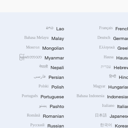
ລາວ
Lao
Français
Frenc
Bahasa Melayu
Malay
Deutsch
Germa
Монгол
Mongolian
Ελληνικά
Gree
မြန်မာဘာသာ
Myanmar
Hausa
Haus
Hebre
עברית
Nepali
नेपाली
Hind
हिन्दी
Persian
فارسی
Polski
Polish
Magyar
Hungaria
Português
Portuguese
Bahasa Indonesia
Indonesia
Italia
Italiano
Pashto
پښتو
Română
Romanian
日本語
Japanes
Русский
Russian
한국어
Korea