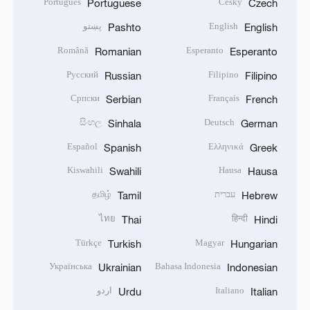
Português
Český
Portuguese
Czech
English
پښتو
Pashto
English
Română
Esperanto
Romanian
Esperanto
Русский
Filipino
Russian
Filipino
Српски
Français
Serbian
French
සිංහල
Deutsch
Sinhala
German
Español
Ελληνικά
Spanish
Greek
Kiswahili
Hausa
Swahili
Hausa
עברית
தமிழ்
Tamil
Hebrew
ไทย
हिन्दी
Thai
Hindi
Türkçe
Magyar
Turkish
Hungarian
Українська
Bahasa Indonesia
Ukrainian
Indonesian
Italiano
اردو
Urdu
Italian