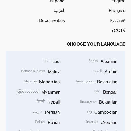
Español
English
Français
العربية
Documentary
Русский
CCTV+
CHOOSE YOUR LANGUAGE
ລາວ
Shqip
Lao
Albanian
العربية
Bahasa Melayu
Malay
Arabic
Монгол
Беларуская
Mongolian
Belarusian
မြန်မာဘာသာ
বাংলা
Myanmar
Bengali
नेपाली
Български
Nepali
Bulgarian
ខ្មែរ
فارسی
Persian
Cambodian
Polski
Hrvatski
Polish
Croatian