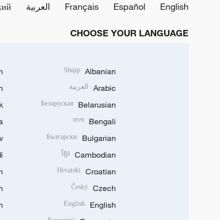
English
Español
Français
العربية
кий
CHOOSE YOUR LANGUAGE
h
Shqip
Albanian
Arabic
العربية
n
k
Беларуская
Belarusian
a
বাংলা
Bengali
w
Български
Bulgarian
i
ខ្មែរ
Cambodian
n
Hrvatski
Croatian
n
Český
Czech
n
English
English