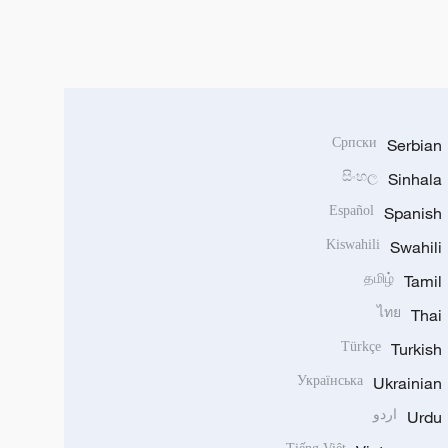
Српски
Serbian
සිංහල
Sinhala
Español
Spanish
Kiswahili
Swahili
தமிழ்
Tamil
ไทย
Thai
Türkçe
Turkish
Українська
Ukrainian
Urdu
اردو