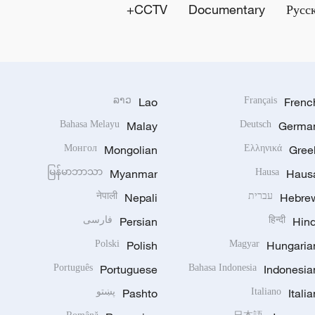
CCTV+
Documentary
Русс
ລາວ
Lao
Français
Frenc
Bahasa Melayu
Malay
Deutsch
Germa
Монгол
Mongolian
Ελληνικά
Gree
မြန်မာဘာသာ
Myanmar
Hausa
Haus
Hebre
עברית
Nepali
नेपाली
Hind
हिन्दी
Persian
فارسی
Polski
Polish
Magyar
Hungaria
Português
Portuguese
Bahasa Indonesia
Indonesia
Italia
Italiano
Pashto
پښتو