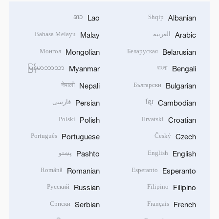
ລາວ
Shqip
Lao
Albanian
العربية
Bahasa Melayu
Malay
Arabic
Монгол
Беларуская
Mongolian
Belarusian
မြန်မာဘာသာ
বাংলা
Myanmar
Bengali
नेपाली
Български
Nepali
Bulgarian
ខ្មែរ
فارسی
Persian
Cambodian
Polski
Hrvatski
Polish
Croatian
Português
Český
Portuguese
Czech
English
پښتو
Pashto
English
Română
Esperanto
Romanian
Esperanto
Русский
Filipino
Russian
Filipino
Српски
Français
Serbian
French