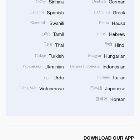
සිංහල
Deutsch
Sinhala
German
Español
Ελληνικά
Spanish
Greek
Kiswahili
Hausa
Swahili
Hausa
עברית
தமிழ்
Tamil
Hebrew
ไทย
हिन्दी
Thai
Hindi
Türkçe
Magyar
Turkish
Hungarian
Українська
Bahasa Indonesia
Ukrainian
Indonesian
Italiano
اردو
Urdu
Italian
Tiếng Việt
日本語
Vietnamese
Japanese
한국어
Korean
DOWNLOAD OUR APP