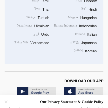
עברית
தமிழ்
Tamil
Hebrew
ไทย
हिन्दी
Thai
Hindi
Türkçe
Magyar
Turkish
Hungarian
Українська
Bahasa Indonesia
Ukrainian
Indonesian
Italiano
اردو
Urdu
Italian
Tiếng Việt
日本語
Vietnamese
Japanese
한국어
Korean
DOWNLOAD OUR APP
Our Privacy Statement & Cookie Policy