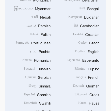
မြန်မာဘာသာ
বাংলা
Myanmar
Bengali
नेपाली
Български
Nepali
Bulgarian
ខ្មែរ
فارسی
Persian
Cambodian
Polski
Hrvatski
Polish
Croatian
Português
Český
Portuguese
Czech
English
پښتو
Pashto
English
Română
Esperanto
Romanian
Esperanto
Русский
Filipino
Russian
Filipino
Српски
Français
Serbian
French
සිංහල
Deutsch
Sinhala
German
Español
Ελληνικά
Spanish
Greek
Kiswahili
Hausa
Swahili
Hausa