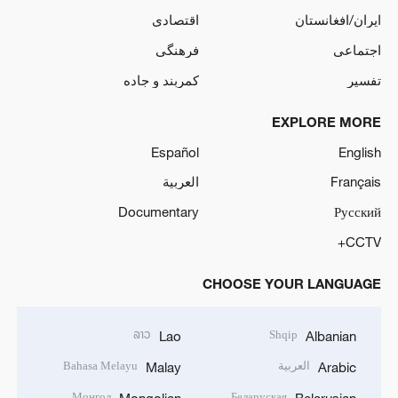
ایران/افغانستان
اقتصادی
اجتماعی
فرهنگی
تفسیر
کمربند و جاده
EXPLORE MORE
Español
English
Français
العربية
Documentary
Русский
CCTV+
CHOOSE YOUR LANGUAGE
ລາວ
Shqip
Lao
Albanian
العربية
Bahasa Melayu
Malay
Arabic
Монгол
Беларуская
Mongolian
Belarusian