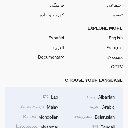
اجتماعی
فرهنگی
تفسیر
کمربند و جاده
EXPLORE MORE
Español
English
Français
العربية
Documentary
Русский
CCTV+
CHOOSE YOUR LANGUAGE
ລາວ
Shqip
Lao
Albanian
العربية
Bahasa Melayu
Malay
Arabic
Монгол
Беларуская
Mongolian
Belarusian
မြန်မာဘာသာ
বাংলা
Myanmar
Bengali