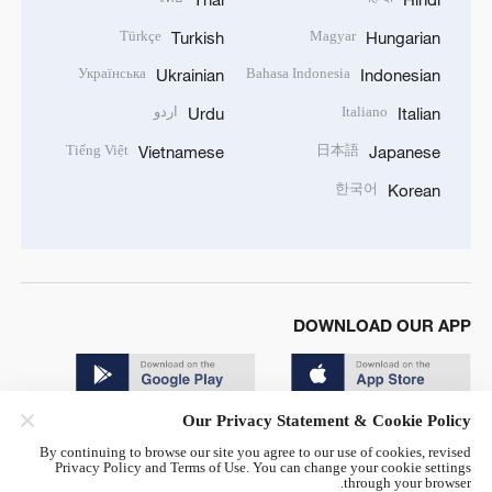
Türkçe
Magyar
Turkish
Hungarian
Українська
Bahasa Indonesia
Ukrainian
Indonesian
Italiano
اردو
Urdu
Italian
Tiếng Việt
日本語
Vietnamese
Japanese
한국어
Korean
DOWNLOAD OUR APP
Our Privacy Statement & Cookie Policy
By continuing to browse our site you agree to our use of cookies, revised
Privacy Policy and Terms of Use. You can change your cookie settings
through your browser.
© China Radio International.CRI. All Rights Reserved. 16A