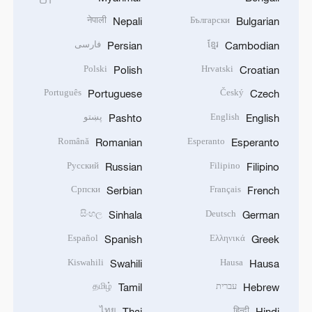
नेपाली
Български
Nepali
Bulgarian
ខ្មែរ
فارسی
Persian
Cambodian
Polski
Hrvatski
Polish
Croatian
Português
Český
Portuguese
Czech
English
پښتو
Pashto
English
Română
Esperanto
Romanian
Esperanto
Русский
Filipino
Russian
Filipino
Српски
Français
Serbian
French
සිංහල
Deutsch
Sinhala
German
Español
Ελληνικά
Spanish
Greek
Kiswahili
Hausa
Swahili
Hausa
עברית
தமிழ்
Tamil
Hebrew
ไทย
हिन्दी
Thai
Hindi