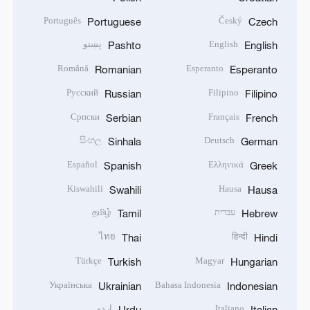
Português
Český
Portuguese
Czech
English
پښتو
Pashto
English
Română
Esperanto
Romanian
Esperanto
Русский
Filipino
Russian
Filipino
Српски
Français
Serbian
French
සිංහල
Deutsch
Sinhala
German
Español
Ελληνικά
Spanish
Greek
Kiswahili
Hausa
Swahili
Hausa
עברית
தமிழ்
Tamil
Hebrew
ไทย
हिन्दी
Thai
Hindi
Türkçe
Magyar
Turkish
Hungarian
Українська
Bahasa Indonesia
Ukrainian
Indonesian
Italiano
اردو
Urdu
Italian