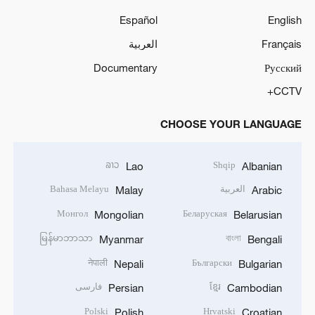
Español
English
Français
العربية
Documentary
Русский
CCTV+
CHOOSE YOUR LANGUAGE
ລາວ
Shqip
Lao
Albanian
العربية
Bahasa Melayu
Malay
Arabic
Монгол
Беларуская
Mongolian
Belarusian
မြန်မာဘာသာ
বাংলা
Myanmar
Bengali
नेपाली
Български
Nepali
Bulgarian
ខ្មែរ
فارسی
Persian
Cambodian
Polski
Hrvatski
Polish
Croatian