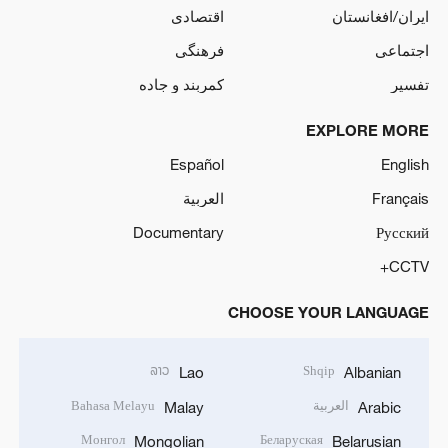
ایران/افغانستان
اقتصادی
اجتماعی
فرهنگی
تفسیر
کمربند و جاده
EXPLORE MORE
Español
English
Français
العربية
Documentary
Русский
CCTV+
CHOOSE YOUR LANGUAGE
ລາວ
Shqip
Lao
Albanian
العربية
Bahasa Melayu
Malay
Arabic
Монгол
Беларуская
Mongolian
Belarusian