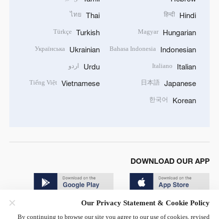
ไทย
हिन्दी
Thai
Hindi
Türkçe
Magyar
Turkish
Hungarian
Українська
Bahasa Indonesia
Ukrainian
Indonesian
Italiano
اردو
Urdu
Italian
Tiếng Việt
日本語
Vietnamese
Japanese
한국어
Korean
DOWNLOAD OUR APP
Our Privacy Statement & Cookie Policy
By continuing to browse our site you agree to our use of cookies, revised