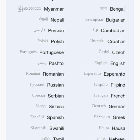
မြန်မာဘာသာ
বাংলা
Myanmar
Bengali
नेपाली
Български
Nepali
Bulgarian
ខ្មែរ
فارسی
Persian
Cambodian
Polski
Hrvatski
Polish
Croatian
Português
Český
Portuguese
Czech
English
پښتو
Pashto
English
Română
Esperanto
Romanian
Esperanto
Русский
Filipino
Russian
Filipino
Српски
Français
Serbian
French
සිංහල
Deutsch
Sinhala
German
Español
Ελληνικά
Spanish
Greek
Kiswahili
Hausa
Swahili
Hausa
עברית
தமிழ்
Tamil
Hebrew