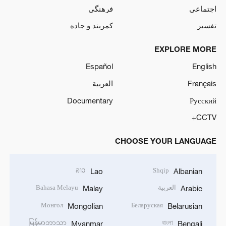
اجتماعی
فرهنگی
تفسیر
کمربند و جاده
EXPLORE MORE
Español
English
Français
العربية
Documentary
Русский
CCTV+
CHOOSE YOUR LANGUAGE
ລາວ
Shqip
Lao
Albanian
العربية
Bahasa Melayu
Malay
Arabic
Монгол
Беларуская
Mongolian
Belarusian
မြန်မာဘာသာ
বাংলা
Myanmar
Bengali