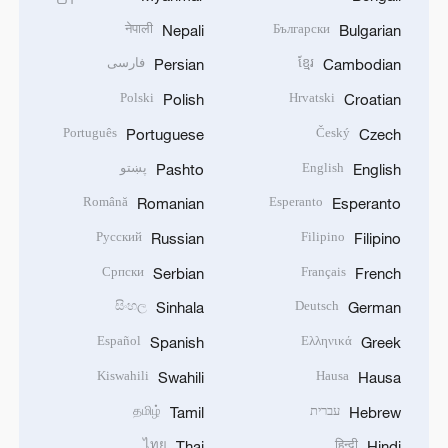
नेपाली
Български
Nepali
Bulgarian
ខ្មែរ
فارسی
Persian
Cambodian
Polski
Hrvatski
Polish
Croatian
Português
Český
Portuguese
Czech
English
پښتو
Pashto
English
Română
Esperanto
Romanian
Esperanto
Русский
Filipino
Russian
Filipino
Српски
Français
Serbian
French
සිංහල
Deutsch
Sinhala
German
Español
Ελληνικά
Spanish
Greek
Kiswahili
Hausa
Swahili
Hausa
עברית
தமிழ்
Tamil
Hebrew
ไทย
हिन्दी
Thai
Hindi