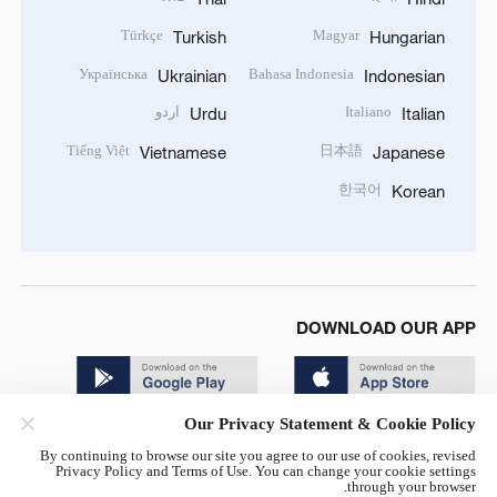
Türkçe
Magyar
Turkish
Hungarian
Українська
Bahasa Indonesia
Ukrainian
Indonesian
Italiano
اردو
Urdu
Italian
Tiếng Việt
日本語
Vietnamese
Japanese
한국어
Korean
DOWNLOAD OUR APP
Our Privacy Statement & Cookie Policy
By continuing to browse our site you agree to our use of cookies, revised
Privacy Policy and Terms of Use. You can change your cookie settings
through your browser.
© China Radio International.CRI. All Rights Reserved. 16A