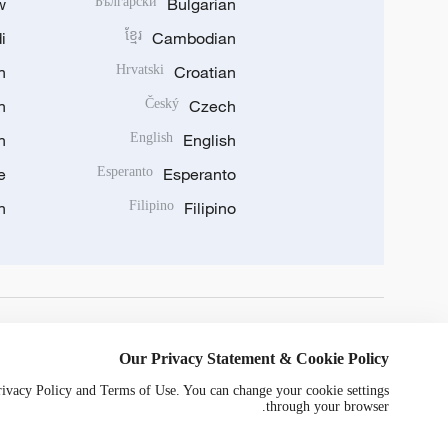
w
Български
Bulgarian
i
ខ្មែរ
Cambodian
n
Hrvatski
Croatian
n
Český
Czech
n
English
English
e
Esperanto
Esperanto
n
Filipino
Filipino
DOWNLOAD OUR APP
Our Privacy Statement & Cookie Policy
Privacy Policy and Terms of Use. You can change your cookie settings
through your browser.