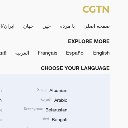
صفحه اصلی
با مردم
چین
جهان
ایران/ا
EXPLORE MORE
English
Español
Français
العربية
кий
CHOOSE YOUR LANGUAGE
h
Shqip
Albanian
Arabic
العربية
n
k
Беларуская
Belarusian
a
বাংলা
Bengali