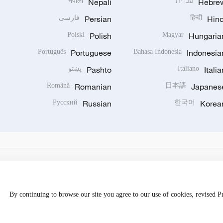
Hebre
עברית
Nepali
नेपाली
Hind
हिन्दी
Persian
فارسی
Polski
Polish
Magyar
Hungaria
Português
Portuguese
Bahasa Indonesia
Indonesia
Italia
Italiano
Pashto
پښتو
Română
Romanian
日本語
Japanes
Русский
Russian
한국어
Korea
By continuing to browse our site you agree to our use of cookies, revised 