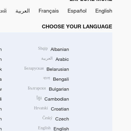
English
Español
Français
العربية
кий
CHOOSE YOUR LANGUAGE
h
Shqip
Albanian
Arabic
العربية
n
k
Беларуская
Belarusian
a
বাংলা
Bengali
w
Български
Bulgarian
i
ខ្មែរ
Cambodian
n
Hrvatski
Croatian
n
Český
Czech
n
English
English