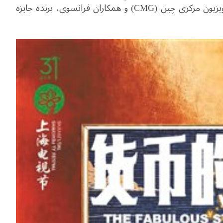
ساخت مشترک شبکه CCTV-9 زیر مجموعه رادیو و تلویزیون مرکزی چین (CMG) و همکاران فرانسوی، برنده جایزه