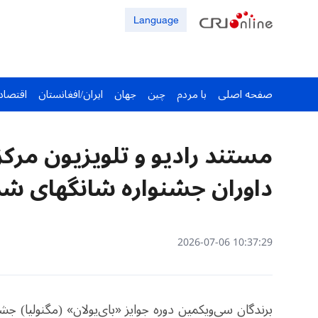
Language
صفحه اصلی
با مردم
چین
جهان
ایران/افغانستان
اقتصاد
مستند رادیو و تلویزیون مرکز
داوران جشنواره شانگهای شد
10:37:29 2026-07-06
برندگان سی‌ویکمین دوره جوایز «بای‌یولان» (مگنولیا) ج