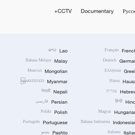
CCTV+
Documentary
Русс
ລາວ
Lao
Français
Frenc
Bahasa Melayu
Malay
Deutsch
Germa
Монгол
Mongolian
Ελληνικά
Gree
မြန်မာဘာသာ
Myanmar
Hausa
Haus
Hebre
עברית
Nepali
नेपाली
Hind
हिन्दी
Persian
فارسی
Polski
Polish
Magyar
Hungaria
Português
Portuguese
Bahasa Indonesia
Indonesia
Italia
Italiano
Pashto
پښتو