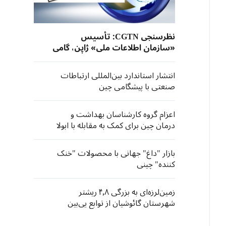
نظرسنجی CGTN: تأسیس
«سازمان اطلاعات ملی» ژاپن، گامی
خطرناک در مسیر نظامی‌گری جدید
انتشار استاندارد بین‌المللی ارتباطات
صنعتی با پیشگامی چین
اعزام گروه کارشناسان بهداشت و
درمان چین برای کمک به مقابله با ابولا
در جمهوری دموکراتیک کنگو
بازار "داغ" جهانی با محصولات "خنک
کننده" چینی
زمین‌لرزه‌ای به بزرگی ۴٫۸ ریشتر
شهرستان گائوشیان از توابع یی‌بین
استان سی‌چوان را لرزاند