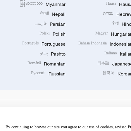
မြန်မာဘာသာ
Myanmar
Hausa
Haus
Hebre
עברית
Nepali
नेपाली
Hind
हिन्दी
Persian
فارسی
Polski
Polish
Magyar
Hungaria
Português
Portuguese
Bahasa Indonesia
Indonesia
Italia
Italiano
Pashto
پښتو
Română
Romanian
日本語
Japanes
Русский
Russian
한국어
Korea
By continuing to browse our site you agree to our use of cookies, revised 