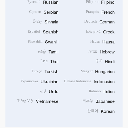
Русский
Filipino
Russian
Filipino
Српски
Français
Serbian
French
සිංහල
Deutsch
Sinhala
German
Español
Ελληνικά
Spanish
Greek
Kiswahili
Hausa
Swahili
Hausa
עברית
தமிழ்
Tamil
Hebrew
ไทย
हिन्दी
Thai
Hindi
Türkçe
Magyar
Turkish
Hungarian
Українська
Bahasa Indonesia
Ukrainian
Indonesian
Italiano
اردو
Urdu
Italian
Tiếng Việt
日本語
Vietnamese
Japanese
한국어
Korean