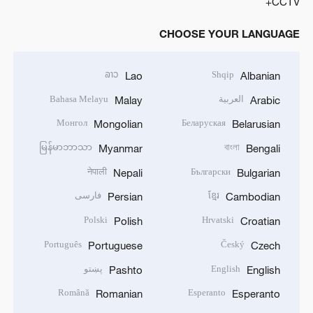
CCTV+
CHOOSE YOUR LANGUAGE
ລາວ
Shqip
Lao
Albanian
العربية
Bahasa Melayu
Malay
Arabic
Монгол
Беларуская
Mongolian
Belarusian
မြန်မာဘာသာ
বাংলা
Myanmar
Bengali
नेपाली
Български
Nepali
Bulgarian
ខ្មែរ
فارسی
Persian
Cambodian
Polski
Hrvatski
Polish
Croatian
Português
Český
Portuguese
Czech
English
پښتو
Pashto
English
Română
Esperanto
Romanian
Esperanto