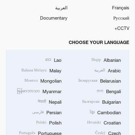
Français
العربية
Documentary
Русский
CCTV+
CHOOSE YOUR LANGUAGE
ລາວ
Shqip
Lao
Albanian
العربية
Bahasa Melayu
Malay
Arabic
Монгол
Беларуская
Mongolian
Belarusian
မြန်မာဘာသာ
বাংলা
Myanmar
Bengali
नेपाली
Български
Nepali
Bulgarian
ខ្មែរ
فارسی
Persian
Cambodian
Polski
Hrvatski
Polish
Croatian
Português
Český
Portuguese
Czech