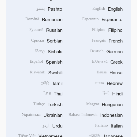
English
پښتو
Pashto
English
Română
Esperanto
Romanian
Esperanto
Русский
Filipino
Russian
Filipino
Српски
Français
Serbian
French
සිංහල
Deutsch
Sinhala
German
Español
Ελληνικά
Spanish
Greek
Kiswahili
Hausa
Swahili
Hausa
עברית
தமிழ்
Tamil
Hebrew
ไทย
हिन्दी
Thai
Hindi
Türkçe
Magyar
Turkish
Hungarian
Українська
Bahasa Indonesia
Ukrainian
Indonesian
Italiano
اردو
Urdu
Italian
Tiếng Việt
日本語
Vietnamese
Japanese