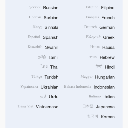
Русский
Filipino
Russian
Filipino
Српски
Français
Serbian
French
සිංහල
Deutsch
Sinhala
German
Español
Ελληνικά
Spanish
Greek
Kiswahili
Hausa
Swahili
Hausa
עברית
தமிழ்
Tamil
Hebrew
ไทย
हिन्दी
Thai
Hindi
Türkçe
Magyar
Turkish
Hungarian
Українська
Bahasa Indonesia
Ukrainian
Indonesian
Italiano
اردو
Urdu
Italian
Tiếng Việt
日本語
Vietnamese
Japanese
한국어
Korean