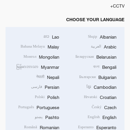
CCTV+
CHOOSE YOUR LANGUAGE
ລາວ
Shqip
Lao
Albanian
العربية
Bahasa Melayu
Malay
Arabic
Монгол
Беларуская
Mongolian
Belarusian
မြန်မာဘာသာ
বাংলা
Myanmar
Bengali
नेपाली
Български
Nepali
Bulgarian
ខ្មែរ
فارسی
Persian
Cambodian
Polski
Hrvatski
Polish
Croatian
Português
Český
Portuguese
Czech
English
پښتو
Pashto
English
Română
Esperanto
Romanian
Esperanto