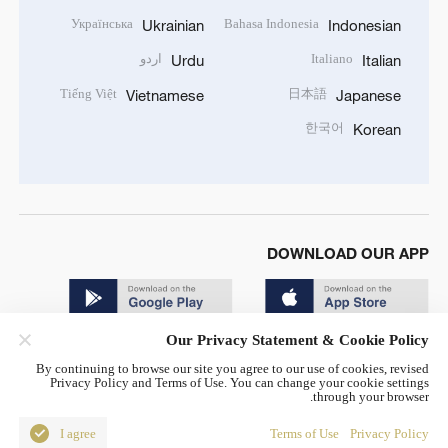
Українська
Bahasa Indonesia
Ukrainian
Indonesian
Italiano
اردو
Urdu
Italian
Tiếng Việt
日本語
Vietnamese
Japanese
한국어
Korean
DOWNLOAD OUR APP
Our Privacy Statement & Cookie Policy
By continuing to browse our site you agree to our use of cookies, revised
Privacy Policy and Terms of Use. You can change your cookie settings
through your browser.
© China Radio International.CRI. All Rights Reserved. 16A
Shijingshan Road, Beijing, China. 100040
I agree
Terms of Use
Privacy Policy