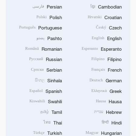
ខ្មែរ
فارسی
Persian
Cambodian
Polski
Hrvatski
Polish
Croatian
Português
Český
Portuguese
Czech
English
پښتو
Pashto
English
Română
Esperanto
Romanian
Esperanto
Русский
Filipino
Russian
Filipino
Српски
Français
Serbian
French
සිංහල
Deutsch
Sinhala
German
Español
Ελληνικά
Spanish
Greek
Kiswahili
Hausa
Swahili
Hausa
עברית
தமிழ்
Tamil
Hebrew
ไทย
हिन्दी
Thai
Hindi
Türkçe
Magyar
Turkish
Hungarian