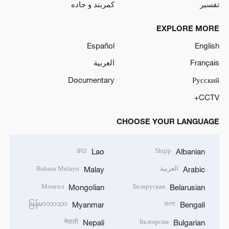
تفسیر
کمربند و جاده
EXPLORE MORE
Español
English
Français
العربية
Documentary
Русский
CCTV+
CHOOSE YOUR LANGUAGE
ລາວ
Shqip
Lao
Albanian
العربية
Bahasa Melayu
Malay
Arabic
Монгол
Беларуская
Mongolian
Belarusian
မြန်မာဘာသာ
বাংলা
Myanmar
Bengali
नेपाली
Български
Nepali
Bulgarian