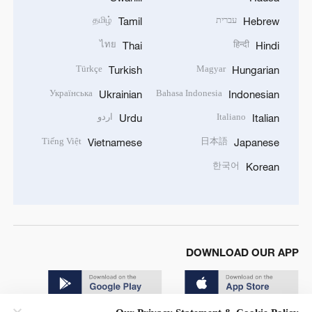
עברית
தமிழ்
Tamil
Hebrew
ไทย
हिन्दी
Thai
Hindi
Türkçe
Magyar
Turkish
Hungarian
Українська
Bahasa Indonesia
Ukrainian
Indonesian
Italiano
اردو
Urdu
Italian
Tiếng Việt
日本語
Vietnamese
Japanese
한국어
Korean
DOWNLOAD OUR APP