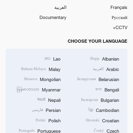
Français
العربية
Documentary
Русский
CCTV+
CHOOSE YOUR LANGUAGE
ລາວ
Shqip
Lao
Albanian
العربية
Bahasa Melayu
Malay
Arabic
Монгол
Беларуская
Mongolian
Belarusian
မြန်မာဘာသာ
বাংলা
Myanmar
Bengali
नेपाली
Български
Nepali
Bulgarian
ខ្មែរ
فارسی
Persian
Cambodian
Polski
Hrvatski
Polish
Croatian
Português
Český
Portuguese
Czech