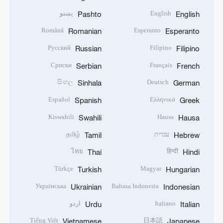
English
پښتو
Pashto
English
Română
Esperanto
Romanian
Esperanto
Русский
Filipino
Russian
Filipino
Српски
Français
Serbian
French
සිංහල
Deutsch
Sinhala
German
Español
Ελληνικά
Spanish
Greek
Kiswahili
Hausa
Swahili
Hausa
עברית
தமிழ்
Tamil
Hebrew
ไทย
हिन्दी
Thai
Hindi
Türkçe
Magyar
Turkish
Hungarian
Українська
Bahasa Indonesia
Ukrainian
Indonesian
Italiano
اردو
Urdu
Italian
Tiếng Việt
日本語
Vietnamese
Japanese