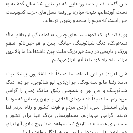
چین گفت: تمام دستاوردهایی که در طول ۱۰۵ سال گذشته به
دست آورده‌ایم، نتیجه مبارزه بی‌وقفه نسل‌های حزب کمونیست‌
چین است که مردم را متحد و رهبری کرده‌اند.
وی تاکید کرد که کمونیست‌های چینی، به نمایندگی از رفقای مائو
تسه‌تونگ، دنگ شیائوپینگ، جیانگ زمین و هو جین‌تائو سهم
بزرگ و تاریخی در رستاخیز بزرگ ملت چین داشته‌اند! ما بالاترین
مراتب احترام خود را به آنها ابراز می‌کنیم!
شی افزود: در این لحظه، ما عمیقاً یاد انقلابیون پیشکسوت
مانند رفقا مائو تسه‌تونگ، جو ان‌لای، لیو شائوچی، جو دِه، دنگ
شیائوپینگ و چن یون و همچنین رفیق جیانگ زمین را گرامی
می‌داریم؛ ما عمیقاً یاد شهدای انقلابی و میهن‌پرستانی که خود را
برای استقلال ملی، آزادی مردم و قوت کشور و رفاه مردم فدا
کردند، گرامی می‌داریم. دستاوردهای بزرگ آنها برای کشور و
ملت برای همیشه در تاریخ ثبت خواهد شد! روح والای آنها برای
همیشه در قلب صدها میلیون نفر به یادگار خواهد ماند!