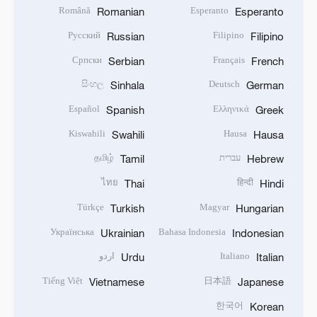
Română
Esperanto
Romanian
Esperanto
Русский
Filipino
Russian
Filipino
Српски
Français
Serbian
French
සිංහල
Deutsch
Sinhala
German
Español
Ελληνικά
Spanish
Greek
Kiswahili
Hausa
Swahili
Hausa
עברית
தமிழ்
Tamil
Hebrew
ไทย
हिन्दी
Thai
Hindi
Türkçe
Magyar
Turkish
Hungarian
Українська
Bahasa Indonesia
Ukrainian
Indonesian
Italiano
اردو
Urdu
Italian
Tiếng Việt
日本語
Vietnamese
Japanese
한국어
Korean