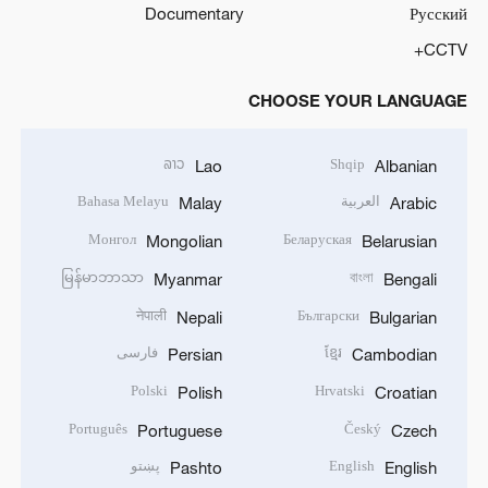
Documentary
Русский
CCTV+
CHOOSE YOUR LANGUAGE
ລາວ
Shqip
Lao
Albanian
العربية
Bahasa Melayu
Malay
Arabic
Монгол
Беларуская
Mongolian
Belarusian
မြန်မာဘာသာ
বাংলা
Myanmar
Bengali
नेपाली
Български
Nepali
Bulgarian
ខ្មែរ
فارسی
Persian
Cambodian
Polski
Hrvatski
Polish
Croatian
Português
Český
Portuguese
Czech
English
پښتو
Pashto
English