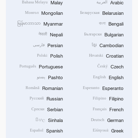
العربية
Bahasa Melayu
Malay
Arabic
Монгол
Беларуская
Mongolian
Belarusian
မြန်မာဘာသာ
বাংলা
Myanmar
Bengali
नेपाली
Български
Nepali
Bulgarian
ខ្មែរ
فارسی
Persian
Cambodian
Polski
Hrvatski
Polish
Croatian
Português
Český
Portuguese
Czech
English
پښتو
Pashto
English
Română
Esperanto
Romanian
Esperanto
Русский
Filipino
Russian
Filipino
Српски
Français
Serbian
French
සිංහල
Deutsch
Sinhala
German
Español
Ελληνικά
Spanish
Greek