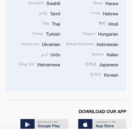
Kiswahili
Hausa
Swahili
Hausa
עברית
தமிழ்
Tamil
Hebrew
ไทย
हिन्दी
Thai
Hindi
Türkçe
Magyar
Turkish
Hungarian
Українська
Bahasa Indonesia
Ukrainian
Indonesian
Italiano
اردو
Urdu
Italian
Tiếng Việt
日本語
Vietnamese
Japanese
한국어
Korean
DOWNLOAD OUR APP