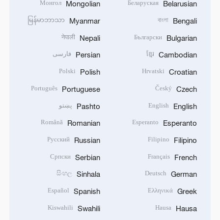
Монгол
Беларуская
Mongolian
Belarusian
မြန်မာဘာသာ
বাংলা
Myanmar
Bengali
नेपाली
Български
Nepali
Bulgarian
ខ្មែរ
فارسی
Persian
Cambodian
Polski
Hrvatski
Polish
Croatian
Português
Český
Portuguese
Czech
English
پښتو
Pashto
English
Română
Esperanto
Romanian
Esperanto
Русский
Filipino
Russian
Filipino
Српски
Français
Serbian
French
සිංහල
Deutsch
Sinhala
German
Español
Ελληνικά
Spanish
Greek
Kiswahili
Hausa
Swahili
Hausa