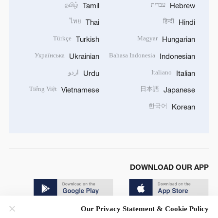
עברית
தமிழ்
Tamil
Hebrew
ไทย
हिन्दी
Thai
Hindi
Türkçe
Magyar
Turkish
Hungarian
Українська
Bahasa Indonesia
Ukrainian
Indonesian
Italiano
اردو
Urdu
Italian
Tiếng Việt
日本語
Vietnamese
Japanese
한국어
Korean
DOWNLOAD OUR APP
Our Privacy Statement & Cookie Policy