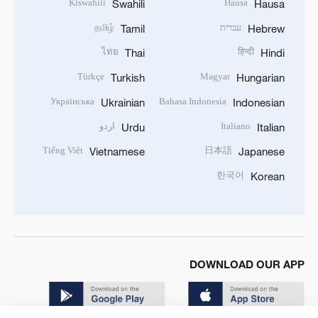
Kiswahili
Hausa
Swahili
Hausa
עברית
தமிழ்
Tamil
Hebrew
ไทย
हिन्दी
Thai
Hindi
Türkçe
Magyar
Turkish
Hungarian
Українська
Bahasa Indonesia
Ukrainian
Indonesian
Italiano
اردو
Urdu
Italian
Tiếng Việt
日本語
Vietnamese
Japanese
한국어
Korean
DOWNLOAD OUR APP