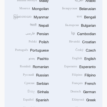
العربية
Bahasa Melayu
Malay
Arabic
Монгол
Беларуская
Mongolian
Belarusian
မြန်မာဘာသာ
বাংলা
Myanmar
Bengali
नेपाली
Български
Nepali
Bulgarian
ខ្មែរ
فارسی
Persian
Cambodian
Polski
Hrvatski
Polish
Croatian
Português
Český
Portuguese
Czech
English
پښتو
Pashto
English
Română
Esperanto
Romanian
Esperanto
Русский
Filipino
Russian
Filipino
Српски
Français
Serbian
French
සිංහල
Deutsch
Sinhala
German
Español
Ελληνικά
Spanish
Greek