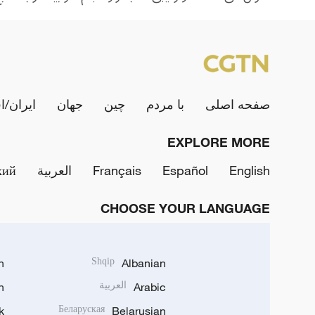
صفحه اصلی
با مردم
چین
جهان
ایران/ا
EXPLORE MORE
English
Español
Français
العربية
кий
CHOOSE YOUR LANGUAGE
h
Shqip
Albanian
Arabic
العربية
n
k
Беларуская
Belarusian