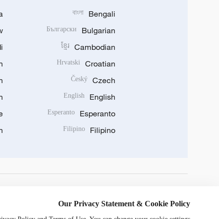
a
বাংলা
Bengali
w
Български
Bulgarian
i
ខ្មែរ
Cambodian
n
Hrvatski
Croatian
n
Český
Czech
n
English
English
e
Esperanto
Esperanto
n
Filipino
Filipino
DOWNLOAD OUR APP
Our Privacy Statement & Cookie Policy