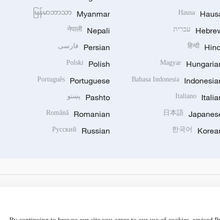
မြန်မာဘာသာ
Myanmar
Hausa
Haus
Hebre
עברית
Nepali
नेपाली
Hind
हिन्दी
Persian
فارسی
Polski
Polish
Magyar
Hungaria
Português
Portuguese
Bahasa Indonesia
Indonesia
Italia
Italiano
Pashto
پښتو
Română
Romanian
日本語
Japanes
Русский
Russian
한국어
Korea