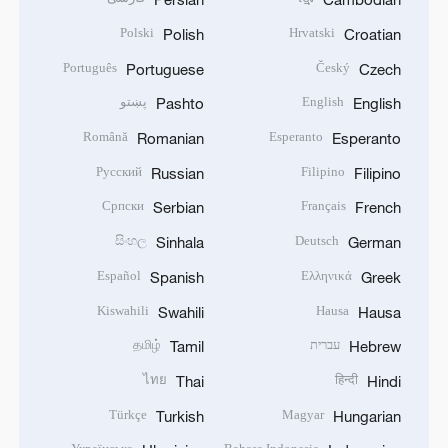
Polski
Hrvatski
Polish
Croatian
Português
Český
Portuguese
Czech
English
پښتو
Pashto
English
Română
Esperanto
Romanian
Esperanto
Русский
Filipino
Russian
Filipino
Српски
Français
Serbian
French
සිංහල
Deutsch
Sinhala
German
Español
Ελληνικά
Spanish
Greek
Kiswahili
Hausa
Swahili
Hausa
עברית
தமிழ்
Tamil
Hebrew
ไทย
हिन्दी
Thai
Hindi
Türkçe
Magyar
Turkish
Hungarian