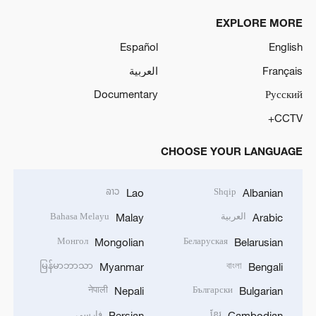
EXPLORE MORE
Español
English
Français
العربية
Documentary
Русский
CCTV+
CHOOSE YOUR LANGUAGE
ລາວ
Shqip
Lao
Albanian
العربية
Bahasa Melayu
Malay
Arabic
Монгол
Беларуская
Mongolian
Belarusian
မြန်မာဘာသာ
বাংলা
Myanmar
Bengali
नेपाली
Български
Nepali
Bulgarian
ខ្មែរ
فارسی
Persian
Cambodian