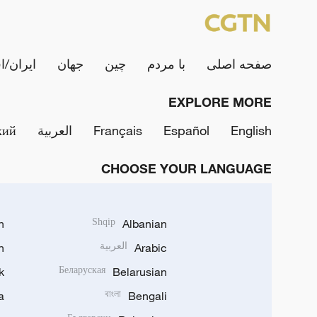
صفحه اصلی
با مردم
چین
جهان
ایران/ا
EXPLORE MORE
English
Español
Français
العربية
кий
CHOOSE YOUR LANGUAGE
h
Shqip
Albanian
Arabic
العربية
n
k
Беларуская
Belarusian
a
বাংলা
Bengali