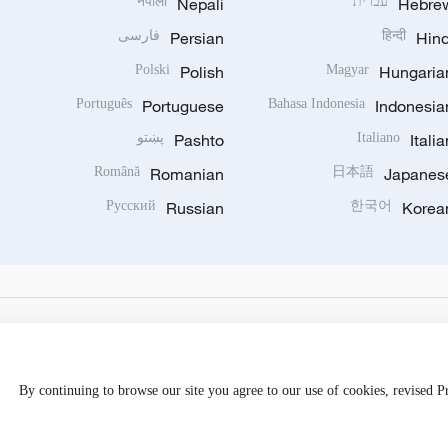
Hebre
עברית
Nepali
नेपाली
Hind
हिन्दी
Persian
فارسی
Polski
Polish
Magyar
Hungaria
Português
Portuguese
Bahasa Indonesia
Indonesia
Italia
Italiano
Pashto
پښتو
Română
Romanian
日本語
Japanes
Русский
Russian
한국어
Korea
By continuing to browse our site you agree to our use of cookies, revised 