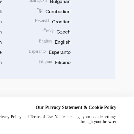
w
Български
Bulgarian
i
ខ្មែរ
Cambodian
n
Hrvatski
Croatian
n
Český
Czech
n
English
English
e
Esperanto
Esperanto
n
Filipino
Filipino
DOWNLOAD OUR APP
Our Privacy Statement & Cookie Policy
Privacy Policy and Terms of Use. You can change your cookie settings
through your browser.