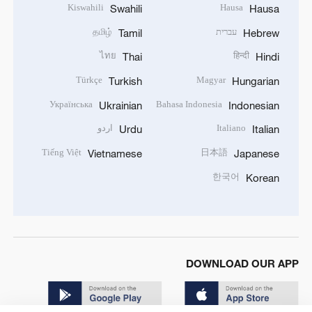
Kiswahili
Hausa
Swahili
Hausa
עברית
தமிழ்
Tamil
Hebrew
ไทย
हिन्दी
Thai
Hindi
Türkçe
Magyar
Turkish
Hungarian
Українська
Bahasa Indonesia
Ukrainian
Indonesian
Italiano
اردو
Urdu
Italian
Tiếng Việt
日本語
Vietnamese
Japanese
한국어
Korean
DOWNLOAD OUR APP