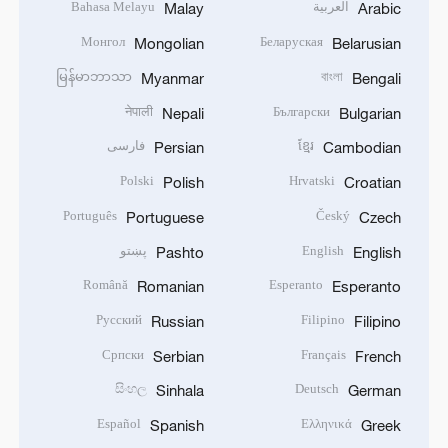
العربية
Bahasa Melayu
Malay
Arabic
Монгол
Беларуская
Mongolian
Belarusian
မြန်မာဘာသာ
বাংলা
Myanmar
Bengali
नेपाली
Български
Nepali
Bulgarian
ខ្មែរ
فارسی
Persian
Cambodian
Polski
Hrvatski
Polish
Croatian
Português
Český
Portuguese
Czech
English
پښتو
Pashto
English
Română
Esperanto
Romanian
Esperanto
Русский
Filipino
Russian
Filipino
Српски
Français
Serbian
French
සිංහල
Deutsch
Sinhala
German
Español
Ελληνικά
Spanish
Greek