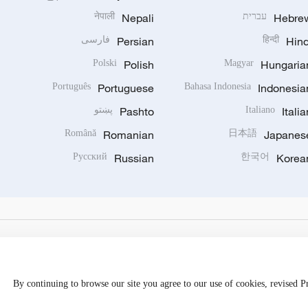
Hebre
עברית
Nepali
नेपाली
Hind
हिन्दी
Persian
فارسی
Polski
Polish
Magyar
Hungaria
Português
Portuguese
Bahasa Indonesia
Indonesia
Italia
Italiano
Pashto
پښتو
Română
Romanian
日本語
Japanes
Русский
Russian
한국어
Korea
By continuing to browse our site you agree to our use of cookies, revised 