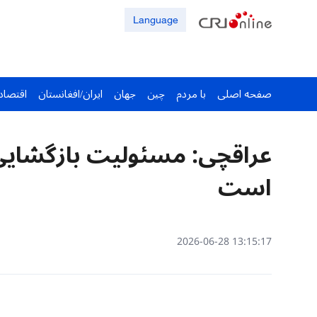
Language
صفحه اصلی
با مردم
چین
جهان
ایران/افغانستان
اقتصاد
عراقچی: مسئولیت بازگشایی ت
است
13:15:17 2026-06-28