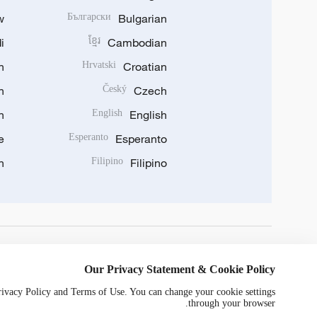
w
Български
Bulgarian
i
ខ្មែរ
Cambodian
n
Hrvatski
Croatian
n
Český
Czech
n
English
English
e
Esperanto
Esperanto
n
Filipino
Filipino
DOWNLOAD OUR APP
Our Privacy Statement & Cookie Policy
Privacy Policy and Terms of Use. You can change your cookie settings
through your browser.