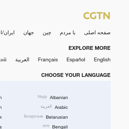
صفحه اصلی
با مردم
چین
جهان
ایران/ا
EXPLORE MORE
English
Español
Français
العربية
кий
CHOOSE YOUR LANGUAGE
h
Shqip
Albanian
Arabic
العربية
n
k
Беларуская
Belarusian
a
বাংলা
Bengali