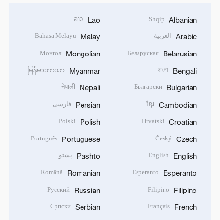
ລາວ
Shqip
Lao
Albanian
العربية
Bahasa Melayu
Malay
Arabic
Монгол
Беларуская
Mongolian
Belarusian
မြန်မာဘာသာ
বাংলা
Myanmar
Bengali
नेपाली
Български
Nepali
Bulgarian
ខ្មែរ
فارسی
Persian
Cambodian
Polski
Hrvatski
Polish
Croatian
Português
Český
Portuguese
Czech
English
پښتو
Pashto
English
Română
Esperanto
Romanian
Esperanto
Русский
Filipino
Russian
Filipino
Српски
Français
Serbian
French