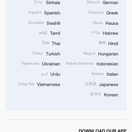
සිංහල
Deutsch
Sinhala
German
Español
Ελληνικά
Spanish
Greek
Kiswahili
Hausa
Swahili
Hausa
עברית
தமிழ்
Tamil
Hebrew
ไทย
हिन्दी
Thai
Hindi
Türkçe
Magyar
Turkish
Hungarian
Українська
Bahasa Indonesia
Ukrainian
Indonesian
Italiano
اردو
Urdu
Italian
Tiếng Việt
日本語
Vietnamese
Japanese
한국어
Korean
DOWNLOAD OUR APP