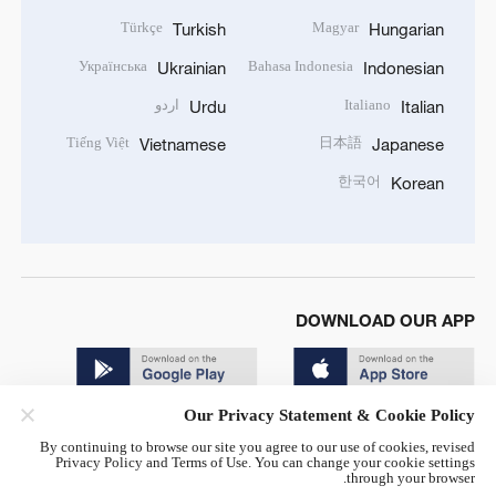
Türkçe
Magyar
Turkish
Hungarian
Українська
Bahasa Indonesia
Ukrainian
Indonesian
Italiano
اردو
Urdu
Italian
Tiếng Việt
日本語
Vietnamese
Japanese
한국어
Korean
DOWNLOAD OUR APP
Our Privacy Statement & Cookie Policy
By continuing to browse our site you agree to our use of cookies, revised
Privacy Policy and Terms of Use. You can change your cookie settings
through your browser.
© China Radio International.CRI. All Rights Reserved. 16A