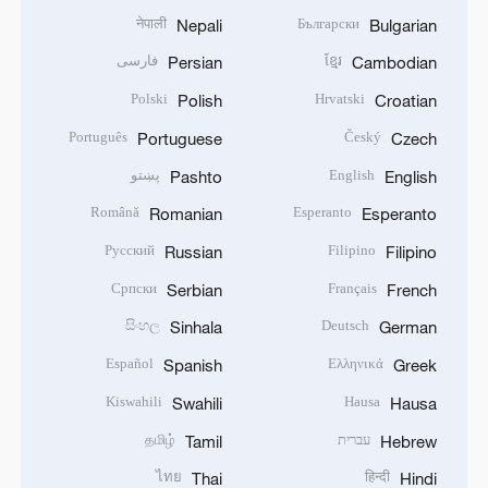
नेपाली
Български
Nepali
Bulgarian
ខ្មែរ
فارسی
Persian
Cambodian
Polski
Hrvatski
Polish
Croatian
Português
Český
Portuguese
Czech
English
پښتو
Pashto
English
Română
Esperanto
Romanian
Esperanto
Русский
Filipino
Russian
Filipino
Српски
Français
Serbian
French
සිංහල
Deutsch
Sinhala
German
Español
Ελληνικά
Spanish
Greek
Kiswahili
Hausa
Swahili
Hausa
עברית
தமிழ்
Tamil
Hebrew
ไทย
हिन्दी
Thai
Hindi