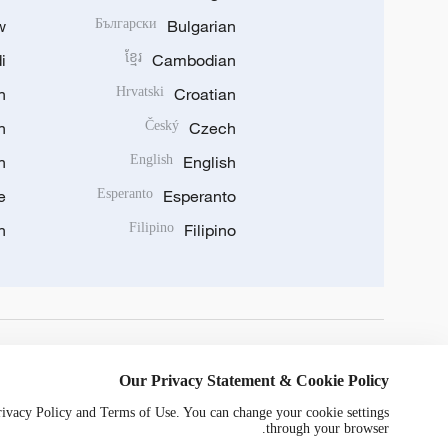
w
Български
Bulgarian
i
ខ្មែរ
Cambodian
n
Hrvatski
Croatian
n
Český
Czech
n
English
English
e
Esperanto
Esperanto
n
Filipino
Filipino
DOWNLOAD OUR APP
Our Privacy Statement & Cookie Policy
Privacy Policy and Terms of Use. You can change your cookie settings
through your browser.