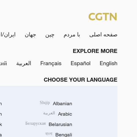
صفحه اصلی
با مردم
چین
جهان
ایران/ا
EXPLORE MORE
English
Español
Français
العربية
кий
CHOOSE YOUR LANGUAGE
h
Shqip
Albanian
Arabic
العربية
n
k
Беларуская
Belarusian
a
বাংলা
Bengali