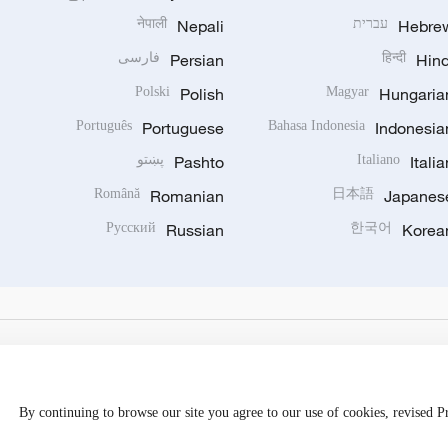
Hebre
עברית
Nepali
नेपाली
Hind
हिन्दी
Persian
فارسی
Polski
Polish
Magyar
Hungaria
Português
Portuguese
Bahasa Indonesia
Indonesia
Italia
Italiano
Pashto
پښتو
Română
Romanian
日本語
Japanes
Русский
Russian
한국어
Korea
By continuing to browse our site you agree to our use of cookies, revised 