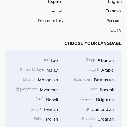
Español
English
Français
العربية
Documentary
Русский
CCTV+
CHOOSE YOUR LANGUAGE
ລາວ
Shqip
Lao
Albanian
العربية
Bahasa Melayu
Malay
Arabic
Монгол
Беларуская
Mongolian
Belarusian
မြန်မာဘာသာ
বাংলা
Myanmar
Bengali
नेपाली
Български
Nepali
Bulgarian
ខ្មែរ
فارسی
Persian
Cambodian
Polski
Hrvatski
Polish
Croatian