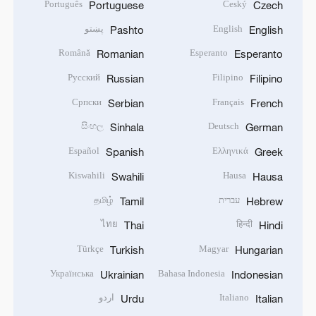
Português
Český
Portuguese
Czech
English
پښتو
Pashto
English
Română
Esperanto
Romanian
Esperanto
Русский
Filipino
Russian
Filipino
Српски
Français
Serbian
French
සිංහල
Deutsch
Sinhala
German
Español
Ελληνικά
Spanish
Greek
Kiswahili
Hausa
Swahili
Hausa
עברית
தமிழ்
Tamil
Hebrew
ไทย
हिन्दी
Thai
Hindi
Türkçe
Magyar
Turkish
Hungarian
Українська
Bahasa Indonesia
Ukrainian
Indonesian
Italiano
اردو
Urdu
Italian