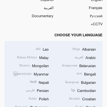
Français
العربية
Documentary
Русский
CCTV+
CHOOSE YOUR LANGUAGE
ລາວ
Shqip
Lao
Albanian
العربية
Bahasa Melayu
Malay
Arabic
Монгол
Беларуская
Mongolian
Belarusian
မြန်မာဘာသာ
বাংলা
Myanmar
Bengali
नेपाली
Български
Nepali
Bulgarian
ខ្មែរ
فارسی
Persian
Cambodian
Polski
Hrvatski
Polish
Croatian
Português
Český