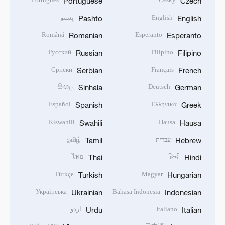
Portuguese
Czech
English
پښتو
Pashto
English
Română
Esperanto
Romanian
Esperanto
Русский
Filipino
Russian
Filipino
Српски
Français
Serbian
French
සිංහල
Deutsch
Sinhala
German
Español
Ελληνικά
Spanish
Greek
Kiswahili
Hausa
Swahili
Hausa
עברית
தமிழ்
Tamil
Hebrew
ไทย
हिन्दी
Thai
Hindi
Türkçe
Magyar
Turkish
Hungarian
Українська
Bahasa Indonesia
Ukrainian
Indonesian
Italiano
اردو
Urdu
Italian