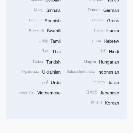
සිංහල
Deutsch
Sinhala
German
Español
Ελληνικά
Spanish
Greek
Kiswahili
Hausa
Swahili
Hausa
עברית
தமிழ்
Tamil
Hebrew
ไทย
हिन्दी
Thai
Hindi
Türkçe
Magyar
Turkish
Hungarian
Українська
Bahasa Indonesia
Ukrainian
Indonesian
Italiano
اردو
Urdu
Italian
Tiếng Việt
日本語
Vietnamese
Japanese
한국어
Korean