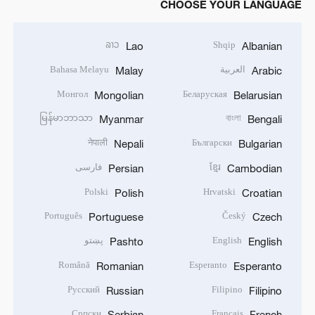
CHOOSE YOUR LANGUAGE
ລາວ
Shqip
Lao
Albanian
العربية
Bahasa Melayu
Malay
Arabic
Монгол
Беларуская
Mongolian
Belarusian
မြန်မာဘာသာ
বাংলা
Myanmar
Bengali
नेपाली
Български
Nepali
Bulgarian
ខ្មែរ
فارسی
Persian
Cambodian
Polski
Hrvatski
Polish
Croatian
Português
Český
Portuguese
Czech
English
پښتو
Pashto
English
Română
Esperanto
Romanian
Esperanto
Русский
Filipino
Russian
Filipino
Српски
Français
Serbian
French