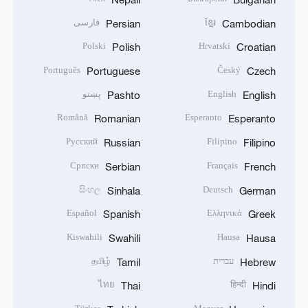
ខ្មែរ
فارسی
Persian
Cambodian
Polski
Hrvatski
Polish
Croatian
Português
Český
Portuguese
Czech
English
پښتو
Pashto
English
Română
Esperanto
Romanian
Esperanto
Русский
Filipino
Russian
Filipino
Српски
Français
Serbian
French
සිංහල
Deutsch
Sinhala
German
Español
Ελληνικά
Spanish
Greek
Kiswahili
Hausa
Swahili
Hausa
עברית
தமிழ்
Tamil
Hebrew
ไทย
हिन्दी
Thai
Hindi