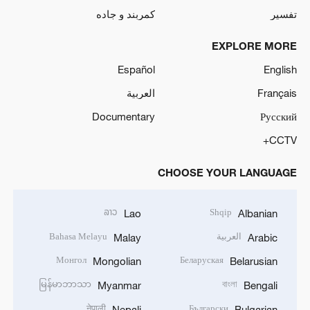
تفسیر
کمربند و جاده
EXPLORE MORE
Español
English
Français
العربية
Documentary
Русский
CCTV+
CHOOSE YOUR LANGUAGE
ລາວ
Shqip
Lao
Albanian
العربية
Bahasa Melayu
Malay
Arabic
Монгол
Беларуская
Mongolian
Belarusian
မြန်မာဘာသာ
বাংলা
Myanmar
Bengali
नेपाली
Български
Nepali
Bulgarian