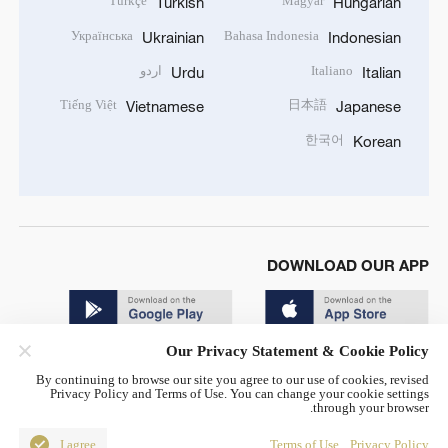
Türkçe
Magyar
Turkish
Hungarian
Українська
Bahasa Indonesia
Ukrainian
Indonesian
Italiano
اردو
Urdu
Italian
Tiếng Việt
日本語
Vietnamese
Japanese
한국어
Korean
DOWNLOAD OUR APP
Our Privacy Statement & Cookie Policy
By continuing to browse our site you agree to our use of cookies, revised
Privacy Policy and Terms of Use. You can change your cookie settings
through your browser.
© China Radio International.CRI. All Rights Reserved. 16A
Shijingshan Road, Beijing, China. 100040
I agree
Terms of Use
Privacy Policy